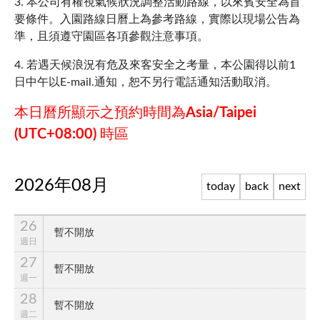
3. 本公司有權視氣候狀況調整活動路線，以來賓安全為首
要條件。入園路線日曆上為參考路線，實際以現場公告為
準，且須遵守園區各項參觀注意事項。
4. 若遇天候浪況有危及來客安全之考量，本公園得以前1
日中午以E-mail.通知，恕不另行電話通知活動取消。
本日曆所顯示之預約時間為Asia/Taipei
(UTC+08:00) 時區
2026年08月
today
back
next
26
暫不開放
週
日
27
暫不開放
週
一
28
暫不開放
週
二