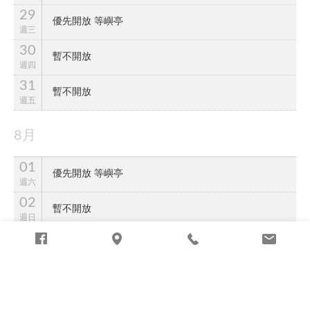
29
優先開放 等嶼亭
週
三
30
暫不開放
週
四
31
暫不開放
週
五
8月
01
優先開放 等嶼亭
週
六
02
暫不開放
週
日
03
暫不開放
週
一
04
暫不開放
週
二
05